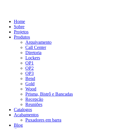
Home
Sobre
Projetos
Produtos
Arquivamento
Call Center
Diretoria
Lockers
OP1
OP2
OP3
Bend
Gold
Wood
Prisma, Bistrô e Bancadas
Recepção
Reuniões
Catalogos
Acabamentos
Puxadores em barra
Blog