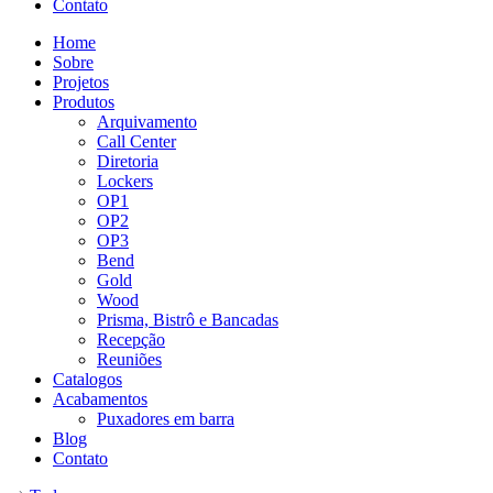
Contato
Home
Sobre
Projetos
Produtos
Arquivamento
Call Center
Diretoria
Lockers
OP1
OP2
OP3
Bend
Gold
Wood
Prisma, Bistrô e Bancadas
Recepção
Reuniões
Catalogos
Acabamentos
Puxadores em barra
Blog
Contato