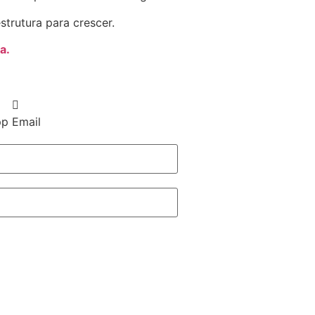
trutura para crescer.
a.
pp
Email