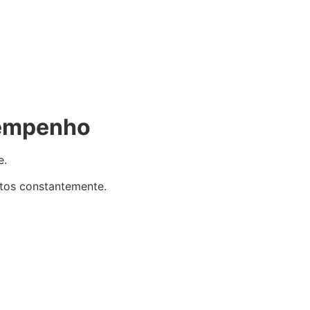
sempenho
e.
tos constantemente.