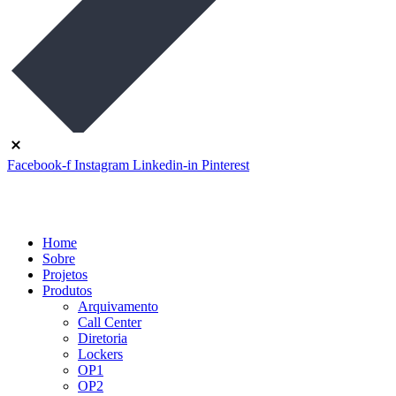
Facebook-f
Instagram
Linkedin-in
Pinterest
Home
Sobre
Projetos
Produtos
Arquivamento
Call Center
Diretoria
Lockers
OP1
OP2