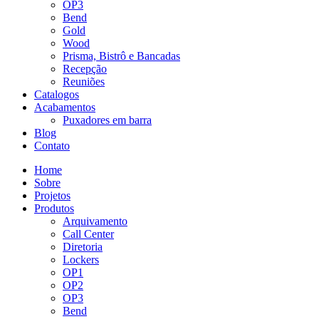
OP3
Bend
Gold
Wood
Prisma, Bistrô e Bancadas
Recepção
Reuniões
Catalogos
Acabamentos
Puxadores em barra
Blog
Contato
Home
Sobre
Projetos
Produtos
Arquivamento
Call Center
Diretoria
Lockers
OP1
OP2
OP3
Bend