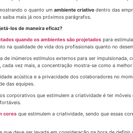
o mostrando o quanto um
ambiente criativo
dentro das empr
e saiba mais já nos próximos parágrafos.
jetá-los de maneira eficaz?
ctados quando os ambientes são projetados
para estimula
tanto na qualidade de vida dos profissionais quanto no d
sa de inúmeros estímulos externos para ser impulsionada, 
ue, cada vez mais, a concentração mostra-se como a melhor 
alidade acústica e a privacidade dos colaboradores no mo
de das equipes.
s corporativos que estimulem a criatividade é ter móveis
fortáveis.
m cores
que estimulem a criatividade, sendo que essas c
 que deve ser levada em consideração na hora de definir 