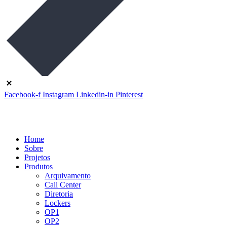
Facebook-f
Instagram
Linkedin-in
Pinterest
Home
Sobre
Projetos
Produtos
Arquivamento
Call Center
Diretoria
Lockers
OP1
OP2