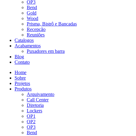
OP3
Bend
Gold
Wood
Prisma, Bistrô e Bancadas
Recepção
Reuniões
Catalogos
Acabamentos
Puxadores em barra
Blog
Contato
Home
Sobre
Projetos
Produtos
Arquivamento
Call Center
Diretoria
Lockers
OP1
OP2
OP3
Bend